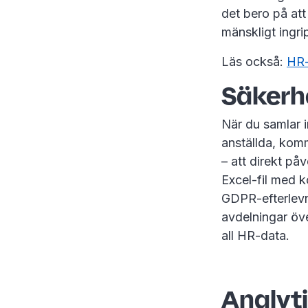
det bero på att
mänskligt ingri
Läs också:
HR-
Säkerh
När du samlar i
anställda, kom
– att direkt på
Excel-fil med 
GDPR-efterlevna
avdelningar öve
all HR-data.
Analyti