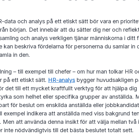
data och analys på ett etiskt sätt bör vara en priorite
rån början. Det innebär att du sätter dig ner och reflekt
amling och analys verkligen tjänar människorna i ditt f
e kan beskriva fördelarna för personerna du samlar in d
amla in den.
ing – till exempel till chefer – om hur man tolkar HR o
 på ett etiskt sätt.
HR-analys
bygger huvudsakligen på
r det till ett mycket kraftfullt verktyg för att hjälpa dig 
yrka som helhet eller specifika grupper av anställda. 
rt för beslut om enskilda anställda eller jobbkandidat
ill exempel indikera att anställda med viss bakgrund ten
 Men att använda denna insikt för att välja mellan två 
 inte nödvändigtvis till det bästa beslutet totalt sett.