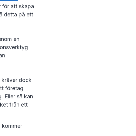
 för att skapa
å detta på ett
Genom en
tionsverktyg
dan
a kräver dock
t företag
. Eller så kan
ket från ett
ta kommer