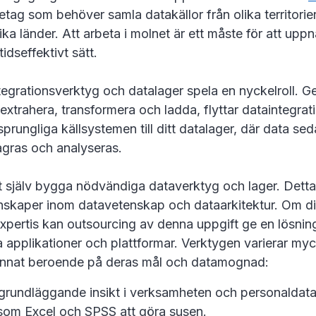
etag som behöver samla datakällor från olika territorier
ika länder. Att arbeta i molnet är ett måste för att uppn
idseffektivt sätt.
tegrationsverktyg och datalager spela en nyckelroll. 
 extrahera, transformera och ladda, flyttar dataintegra
sprungliga källsystemen till ditt datalager, där data se
agras och analyseras.
tt själv bygga nödvändiga dataverktyg och lager. Dett
skaper inom datavetenskap och dataarkitektur. Om dit
pertis kan outsourcing av denna uppgift ge en lösning
a applikationer och plattformar. Verktygen varierar myc
tt annat beroende på deras mål och datamognad:
ite grundläggande insikt i verksamheten och personalda
som Excel och SPSS att göra susen.