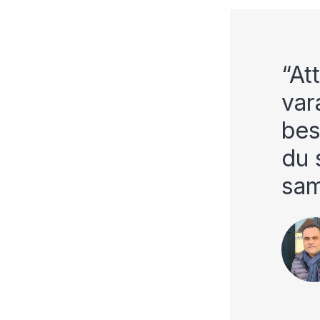
At
var
bes
du 
sam