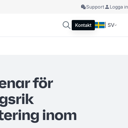
Support
Logga in
| SV
Kontakt
enar för
gsrik
ering inom