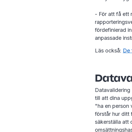
- För att få et
rapporteringsv
fördefinierad 
anpassade inst
Läs också:
De 
Datava
Datavalidering 
till att dina u
"ha en person 
förstår hur dit
säkerställa att 
omsättningshast