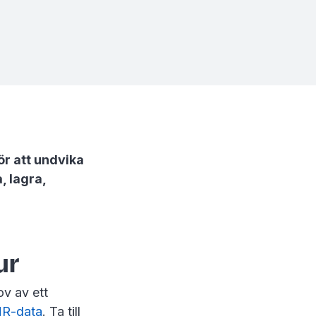
r att undvika
, lagra,
ur
ov av ett
R-data
. Ta till