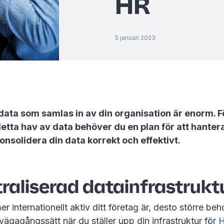
HR
5 januari 2023
ta som samlas in av din organisation är enorm. Fö
detta hav av data behöver du en plan för att hantera
onsolidera din data korrekt och effektivt.
raliserad datainfrastrukt
r internationellt aktiv ditt företag är, desto större beh
llvägagångssätt när du ställer upp din infrastruktur för
H