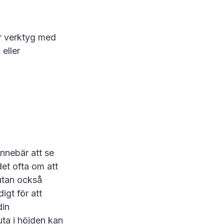
er verktyg med
eller
innebär att se
det ofta om att
utan också
igt för att
din
uta i höjden kan