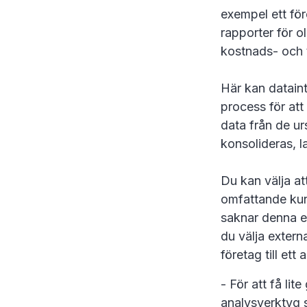
exempel ett för
rapporter för ol
kostnads- och t
Här kan datain
process för att
data från de ur
konsolideras, l
Du kan välja a
omfattande kun
saknar denna ex
du välja extern
företag till e
- För att få l
analysverktyg 