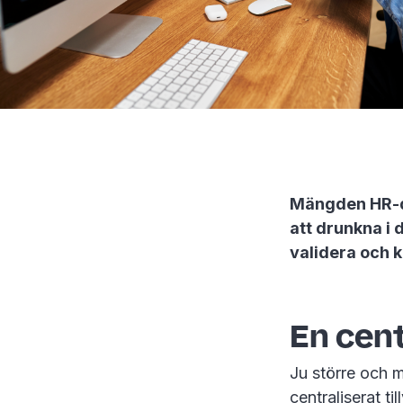
Mängden HR-da
att drunkna i 
validera och k
En cent
Ju större och me
centraliserat ti