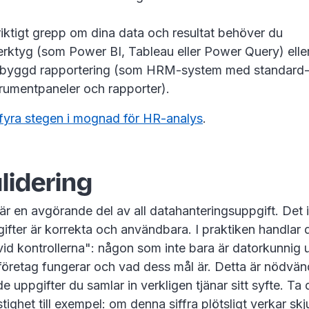
t riktigt grepp om dina data och resultat behöver du
erktyg (som Power BI, Tableau eller Power Query) ell
inbyggd rapportering (som HRM-system med standard- 
rumentpaneler och rapporter).
fyra stegen i mognad för HR-analys
.
lidering
är en avgörande del av all datahanteringsuppgift. Det 
ppgifter är korrekta och användbara. I praktiken handlar 
vid kontrollerna": någon som inte bara är datorkunnig 
t företag fungerar och vad dess mål är. Detta är nödvänd
de uppgifter du samlar in verkligen tjänar sitt syfte. Ta 
ighet till exempel: om denna siffra plötsligt verkar skj