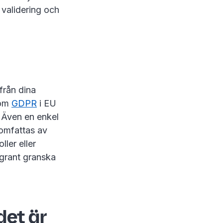
 validering och
från dina
som
GDPR
i EU
. Även en enkel
 omfattas av
ler eller
ggrant granska
det är