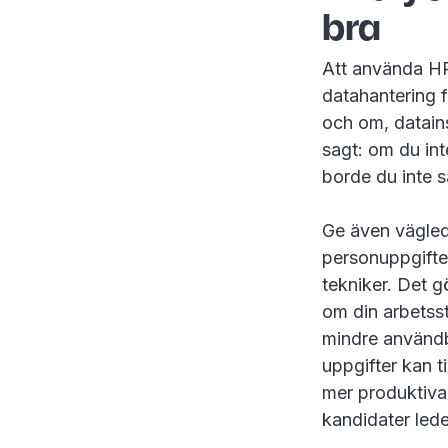
bra
Att använda HR-
datahantering f
och om, datains
sagt: om du int
borde du inte s
Ge även vägledn
personuppgifter
tekniker. Det gö
om din arbetsst
mindre användba
uppgifter kan t
mer produktiva.
kandidater leder