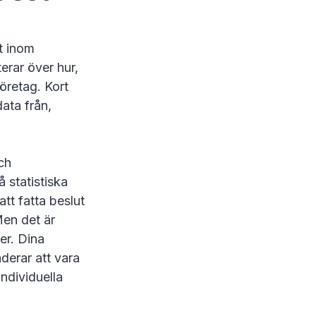
t inom
erar över hur,
öretag. Kort
ata från,
ch
 statistiska
att fatta beslut
Men det är
er. Dina
derar att vara
individuella