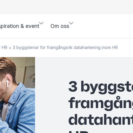
spiration & event
Om oss
r HR
3 byggstenar för framgångsrik datahantering inom HR
>
3 byggst
framgån
datahant