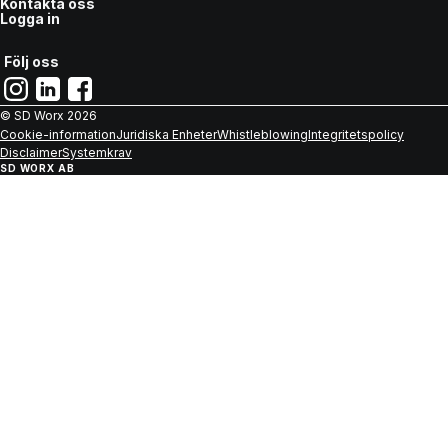
Kontakta oss
Logga in
Följ oss
© SD Worx
2026
Cookie-information
Juridiska Enheter
Whistleblowing
Integritetspolicy
Disclaimer
Systemkrav
SD WORX AB