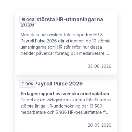
De 10 största HR-utmaningarna
BLOGG
2026
Med data och insikter från rapporten HR &
Payroll Pulse 2026 går vi igenom de 10 största
utmaningarna som HR står inför, hur dessa
trender påverkar företag och medarbetare,
samt vad som kan förhindra HR-chefer från att
ha det strategiska inflytande som krävs för att
03-06-2026
hantera dessa utmaningar.
HR & Payroll Pulse 2026
E-BOK
En lägesrapport av svenska arbetsplatser.
Ta del av de viktigaste insikterna från Europas
största årliga HR‑undersökning där 16 500
medarbetare och 5 936 HR-beslutsfattare från
16 europeiska länder deltog.
20-05-2026