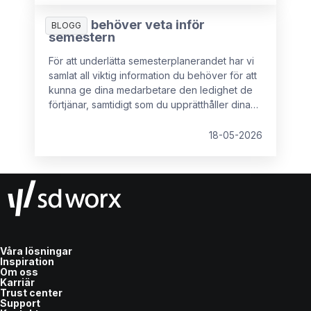
Allt du behöver veta inför
BLOGG
semestern
För att underlätta semesterplanerandet har vi
samlat all viktig information du behöver för att
kunna ge dina medarbetare den ledighet de
förtjänar, samtidigt som du upprätthåller dina
rättigheter som arbetsgivare.
18-05-2026
Våra lösningar
Inspiration
Om oss
Karriär
Trust center
Support