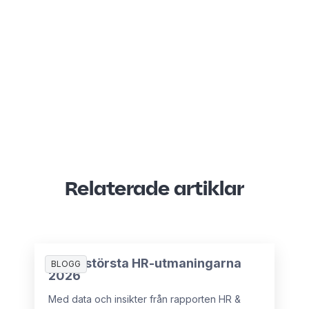
Relaterade artiklar
De 10 största HR-utmaningarna
BLOGG
2026
Med data och insikter från rapporten HR &