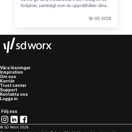
förtjänar, samtidigt som du upprätthåller dina
rättigheter som arbetsgivare.
18-05-2026
Våra lösningar
Inspiration
Om oss
Karriär
Trust center
Support
Kontakta oss
Logga in
Följ oss
© SD Worx
2026