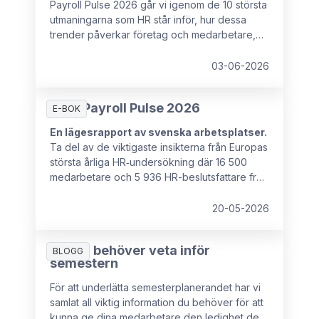
Payroll Pulse 2026 går vi igenom de 10 största
utmaningarna som HR står inför, hur dessa
trender påverkar företag och medarbetare,
samt vad som kan förhindra HR-chefer från att
ha det strategiska inflytande som krävs för att
03-06-2026
hantera dessa utmaningar.
HR & Payroll Pulse 2026
E-BOK
En lägesrapport av svenska arbetsplatser.
Ta del av de viktigaste insikterna från Europas
största årliga HR‑undersökning där 16 500
medarbetare och 5 936 HR-beslutsfattare från
16 europeiska länder deltog.
20-05-2026
Allt du behöver veta inför
BLOGG
semestern
För att underlätta semesterplanerandet har vi
samlat all viktig information du behöver för att
kunna ge dina medarbetare den ledighet de