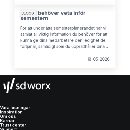
Allt du behöver veta inför
BLOGG
semestern
För att underlätta semesterplanerandet har vi
samlat all viktig information du behöver för att
kunna ge dina medarbetare den ledighet de
förtjänar, samtidigt som du upprätthåller dina
rättigheter som arbetsgivare.
18-05-2026
Våra lösningar
Inspiration
Om oss
Karriär
Trust center
Support