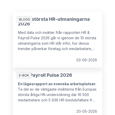
De 10 största HR-utmaningarna
BLOGG
2026
Med data och insikter från rapporten HR &
Payroll Pulse 2026 går vi igenom de 10 största
utmaningarna som HR står inför, hur dessa
trender påverkar företag och medarbetare,
samt vad som kan förhindra HR-chefer från att
ha det strategiska inflytande som krävs för att
03-06-2026
hantera dessa utmaningar.
HR & Payroll Pulse 2026
E-BOK
En lägesrapport av svenska arbetsplatser.
Ta del av de viktigaste insikterna från Europas
största årliga HR‑undersökning där 16 500
medarbetare och 5 936 HR-beslutsfattare från
16 europeiska länder deltog.
20-05-2026