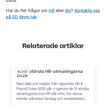
båda.
Har du fler frågor om
HR
eller
lön
?
Kontakta oss
på SD Worx här
.
Relaterade artiklar
De 10 största HR-utmaningarna
BLOGG
2026
Med data och insikter från rapporten HR &
Payroll Pulse 2026 går vi igenom de 10 största
utmaningarna som HR står inför, hur dessa
trender påverkar företag och medarbetare,
samt vad som kan förhindra HR-chefer från att