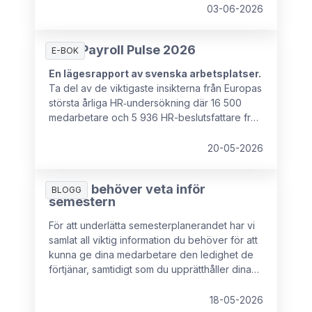
ha det strategiska inflytande som krävs för att
03-06-2026
hantera dessa utmaningar.
HR & Payroll Pulse 2026
E-BOK
En lägesrapport av svenska arbetsplatser.
Ta del av de viktigaste insikterna från Europas
största årliga HR‑undersökning där 16 500
medarbetare och 5 936 HR-beslutsfattare från
16 europeiska länder deltog.
20-05-2026
Allt du behöver veta inför
BLOGG
semestern
För att underlätta semesterplanerandet har vi
samlat all viktig information du behöver för att
kunna ge dina medarbetare den ledighet de
förtjänar, samtidigt som du upprätthåller dina
rättigheter som arbetsgivare.
18-05-2026