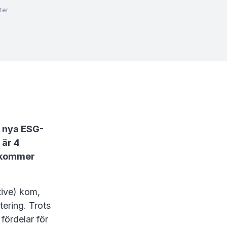
ter
e nya ESG-
 är 4
) kommer
tive) kom,
tering. Trots
fördelar för