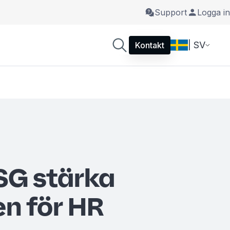
Support
Logga in
| SV
Kontakt
SG stärka
en för HR