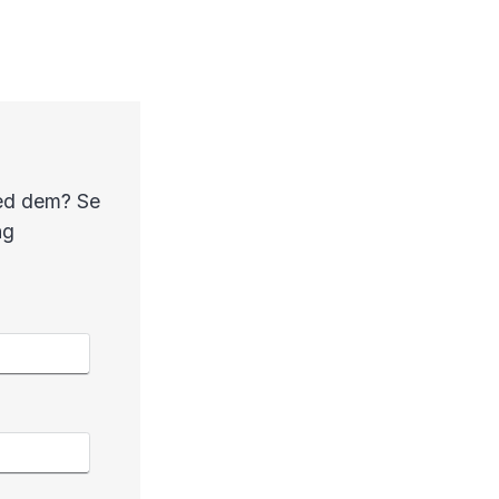
med dem? Se
ng