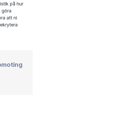
stik på hur
t göra
ra att ni
rekrytera
omoting