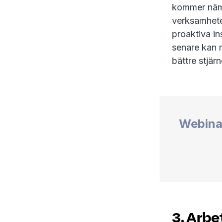
kommer nämli
verksamheten
proaktiva in
senare kan 
bättre stjär
Webina
3. Arbe