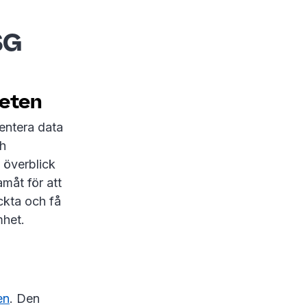
SG
heten
entera data
ch
 överblick
måt för att
ckta och få
mhet.
en
. Den