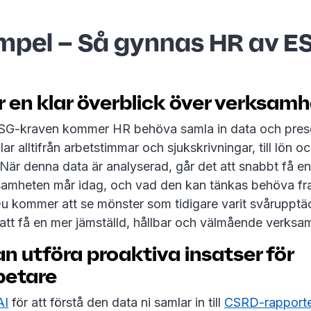
mpel – Så gynnas HR av E
år en klar överblick över verksam
SG-kraven kommer HR behöva samla in data och pres
r alltifrån arbetstimmar och sjukskrivningar, till lön o
är denna data är analyserad, går det att snabbt få en
samheten mår idag, och vad den kan tänkas behöva fra
Du kommer att se mönster som tidigare varit svårupptä
att få en mer jämställd, hållbar och välmående verksa
an utföra proaktiva insatser för
etare
AI
för att förstå den data ni samlar in till
CSRD-rapport