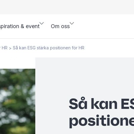
spiration & event
Om oss
r HR
Så kan ESG stärka positionen för HR
>
Så kan E
position