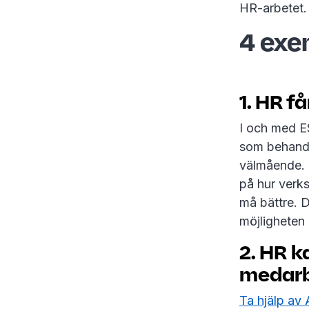
HR-arbetet.
4 exe
1. HR f
I och med E
som behandla
välmående. N
på hur verk
må bättre. 
möjligheten 
2. HR k
medarb
Ta hjälp av 