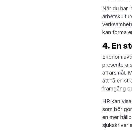
När du har i
arbetskultur
verksamheten
kan forma en
4. En s
Ekonomiavdel
presentera s
affärsmål. M
att få en str
framgång oc
HR kan visa 
som bör göra
en mer håll
sjukskriver 