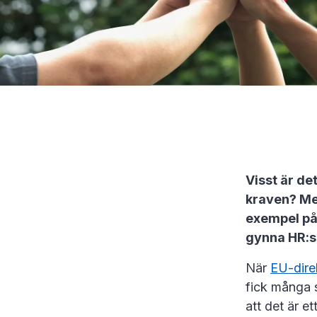
Visst är de
kraven? Men
exempel på
gynna HR:s
När
EU-dire
fick många s
att det är e