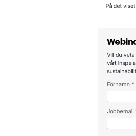
På det vise
Webina
Vill du ve
vårt inspel
sustainabilit