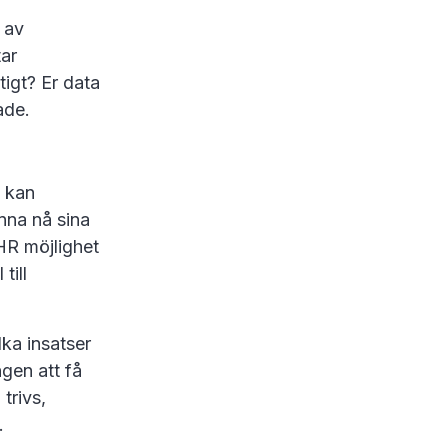
d av
tar
tigt? Er data
rade.
e kan
nna nå sina
HR möjlighet
till
ka insatser
gen att få
trivs,
.