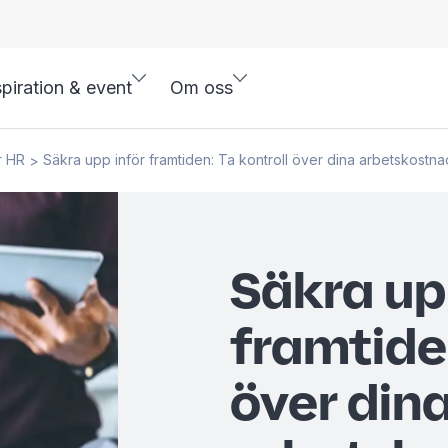
spiration & event
Om oss
r HR
Säkra upp inför framtiden: Ta kontroll över dina arbetskostn
>
Säkra up
framtiden
över din