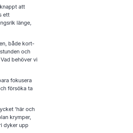
knappt att
s ett
ngsrik länge,
en, både kort-
r stunden och
 Vad behöver vi
 bara fokusera
och försöka ta
mycket ’här och
blan krymper,
ri dyker upp