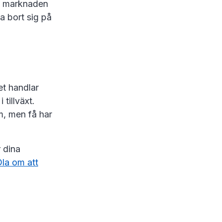
på marknaden
a bort sig på
et handlar
 tillväxt.
m, men få har
r dina
la om att