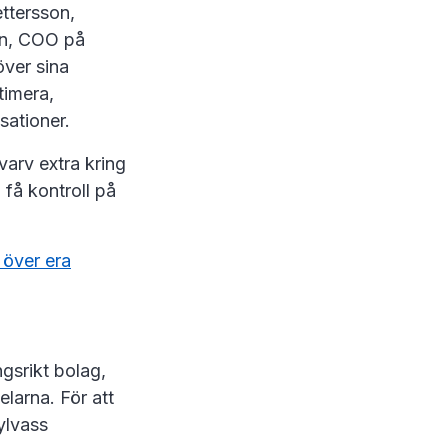
ttersson,
én, COO på
över sina
timera,
sationer.
varv extra kring
 få kontroll på
 över era
ngsrikt bolag,
larna. För att
sylvass