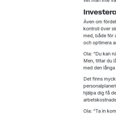
vet man inte v
Investera
Även om fördelar
kontroll över s
med, både för a
och optimera a
Ola: “Du kan nä
Men, tittar du 
med den långa s
Det finns myck
personalplaneri
hjälpa dig få de
arbetskostnad
Ola: “Ta in ko