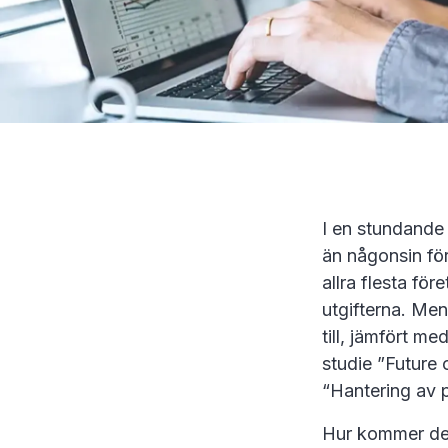
I en stundande 
än någonsin för
allra flesta fö
utgifterna. Men
till, jämfört m
studie ”Future
“Hantering av 
Hur kommer det 