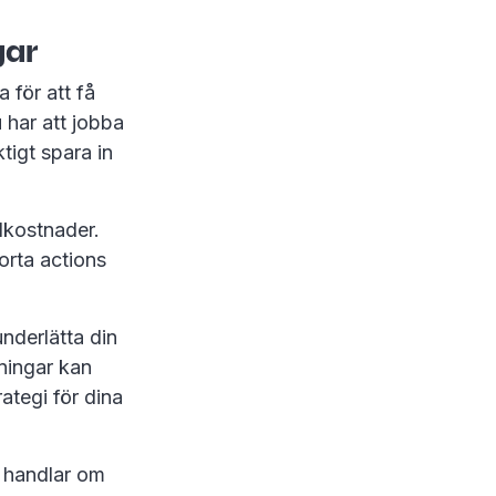
gar
 för att få
 har att jobba
tigt spara in
alkostnader.
korta actions
nderlätta din
ningar kan
rategi för dina
r handlar om