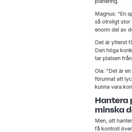
planering.
Magnus: “En spa
så otroligt sto
enorm del av d
Det är ytterst 
Den höga konku
tar platsen fr
Ola: “Det är en
förunnat att ly
kunna vara konk
Hantera 
minska 
Men, att hanter
få kontroll öv