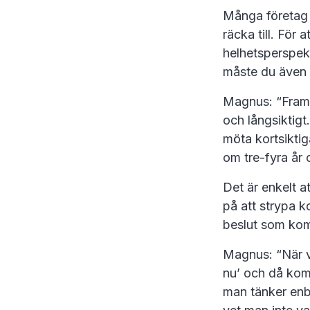
Många företag 
räcka till. För 
helhetsperspekt
måste du även 
Magnus: “Framf
och långsiktigt
möta kortsikti
om tre-fyra år 
Det är enkelt a
på att strypa k
beslut som kom
Magnus: “När vi
nu’ och då kom
man tänker enba