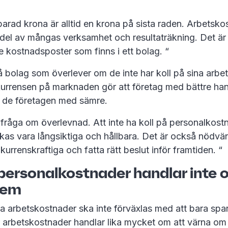
rad krona är alltid en krona på sista raden. Arbetsko
r del av mångas verksamhet och resultaträkning. Det är 
e kostnadsposter som finns i ett bolag. “
få bolag som överlever om de inte har koll på sina arbe
rrensen på marknaden gör att företag med bättre hant
ån de företagen med sämre.
 fråga om överlevnad. Att inte ha koll på personalkostn
ckas vara långsiktiga och hållbara. Det är också nödvän
urrenskraftiga och fatta rätt beslut inför framtiden. “
personalkostnader handlar inte 
dem
a arbetskostnader ska inte förväxlas med att bara spa
er arbetskostnader handlar lika mycket om att värna o