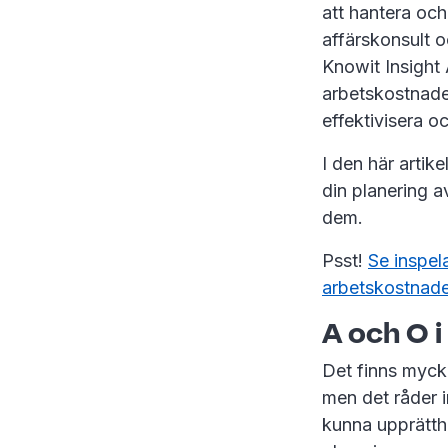
att hantera oc
affärskonsult 
Knowit Insight 
arbetskostnade
effektivisera 
I den här artik
din planering a
dem.
Psst!
Se inspel
arbetskostnade
A och O 
Det finns mycke
men det råder i
kunna upprätthål