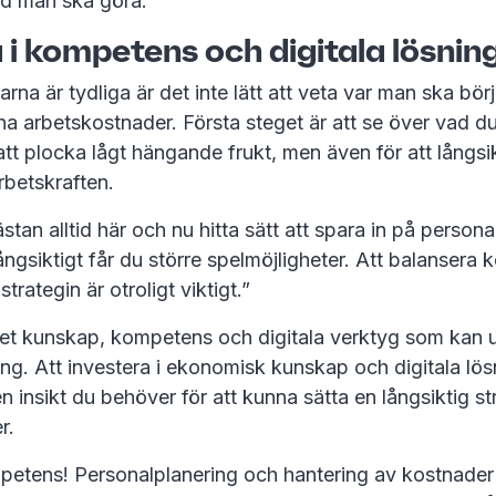
ad man ska göra.”
 i kompetens och digitala lösnin
na är tydliga är det inte lätt att veta var man ska börja
ina arbetskostnader. Första steget är att se över vad du
tt plocka lågt hängande frukt, men även för att långsik
rbetskraften.
stan alltid här och nu hitta sätt att spara in på person
långsiktigt får du större spelmöjligheter. Att balansera 
trategin är otroligt viktigt.”
et kunskap, kompetens och digitala verktyg som kan u
ng. Att investera i ekonomisk kunskap och digitala lös
n insikt du behöver för att kunna sätta en långsiktig st
er.
mpetens! Personalplanering och hantering av kostnade