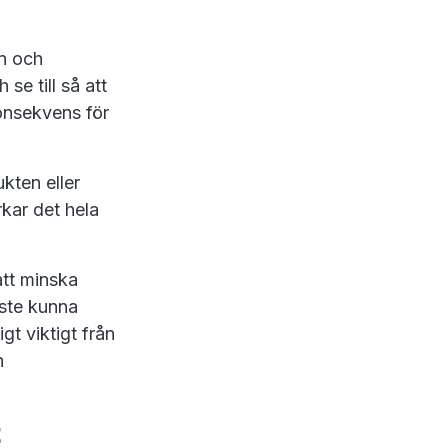
an och
se till så att
 konsekvens för
kten eller
kar det hela
att minska
åste kunna
t viktigt från
h
t