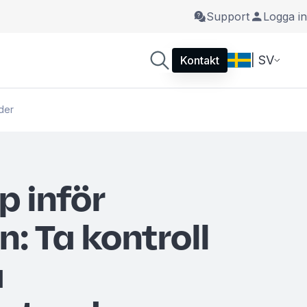
Support
Logga in
| SV
Kontakt
ader
p inför
: Ta kontroll
a