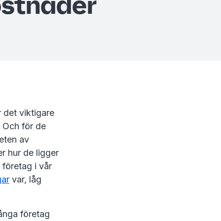
ostnader
 det viktigare
. Och för de
teten av
r hur de ligger
företag i vår
ar
var, låg
många företag