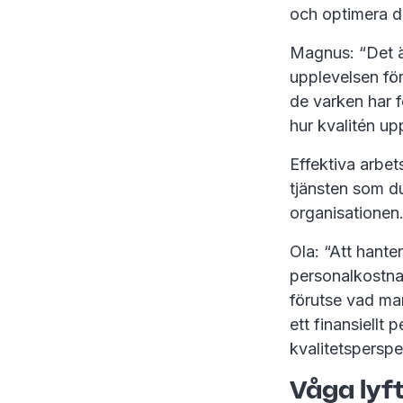
och optimera d
Magnus: “Det är
upplevelsen för
de varken har fö
hur kvalitén up
Effektiva arbet
tjänsten som du
organisationen
Ola: “Att hante
personalkostna
förutse vad man
ett finansiellt
kvalitetsperspe
Våga lyft