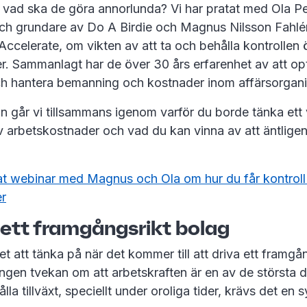
h vad ska de göra annorlunda? Vi har pratat med Ola Pe
och grundare av Do A Birdie och Magnus Nilsson Fahl
Accelerate, om vikten av att ta och behålla kontrollen 
r. Sammanlagt har de över 30 års erfarenhet av att op
och hantera bemanning och kostnader inom affärsorgani
eln går vi tillsammans igenom varför du borde tänka ett 
v arbetskostnader och vad du kan vinna av att äntligen
at webinar med Magnus och Ola om hur du får kontroll
r
i ett framgångsrikt bolag
t att tänka på när det kommer till att driva ett framgå
ngen tvekan om att arbetskraften är en av de största de
la tillväxt, speciellt under oroliga tider, krävs det en 