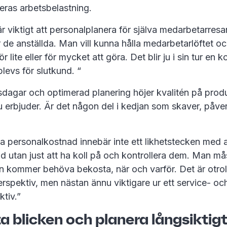
eras arbetsbelastning.
 viktigt att personalplanera för själva medarbetarres
 de anställda. Man vill kunna hålla medarbetarlöftet och 
r lite eller för mycket att göra. Det blir ju i sin tur en
plevs för slutkund. “
sdagar och optimerad planering höjer kvalitén på produ
 erbjuder. Är det någon del i kedjan som skaver, påver
.
ra personalkostnad innebär inte ett likhetstecken med 
d utan just att ha koll på och kontrollera dem. Man m
 kommer behöva bekosta, när och varför. Det är otrolig
 perspektiv, men nästan ännu viktigare ur ett service- oc
ktiv.”
a blicken och planera långsiktig