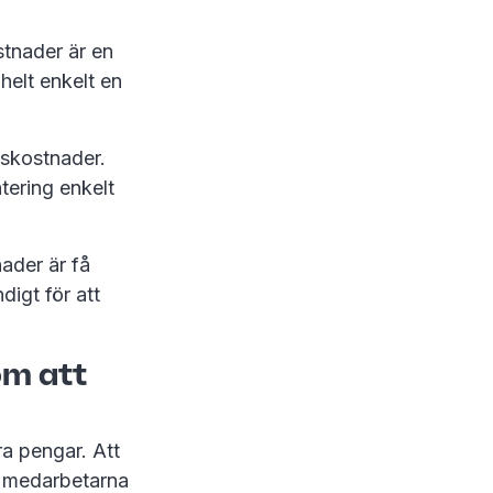
stnader är en
helt enkelt en
tskostnader.
ering enkelt
ader är få
digt för att
om att
ra pengar. Att
m medarbetarna