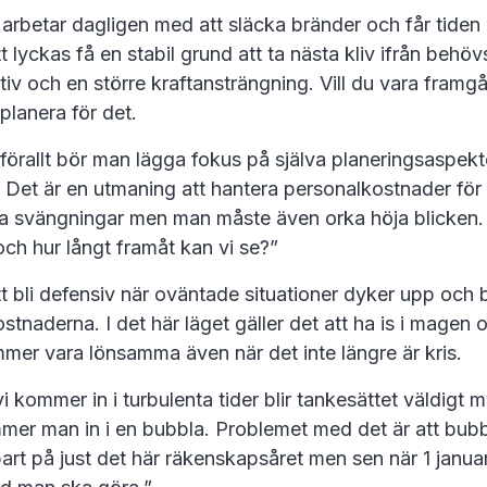
arbetar dagligen med att släcka bränder och får tiden 
att lyckas få en stabil grund att ta nästa kliv ifrån behöv
iv och en större kraftansträngning. Vill du vara framgå
planera för det.
örallt bör man lägga fokus på själva planeringsaspekt
. Det är en utmaning att hantera personalkostnader fö
ga svängningar men man måste även orka höja blicken.
och hur långt framåt kan vi se?”
tt bli defensiv när oväntade situationer dyker upp och
ostnaderna. I det här läget gäller det att ha is i magen 
mer vara lönsamma även när det inte längre är kris.
 kommer in i turbulenta tider blir tankesättet väldigt 
mer man in i en bubbla. Problemet med det är att bub
rt på just det här räkenskapsåret men sen när 1 janua