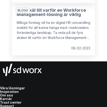
Fyra skäl till varför en Workforce
BLOGG
Management-lösning är viktig
Många företag vill ha en digital HR-omvandling
snabbt för att kunna hänga med i marknadens
föränderliga landskap. Ta reda på de fyra
skälen till varför en Workforce Management-
lösning är viktig!
08-02-2023
Våra lösningar
Inspiration
Om oss
Karriär
Trust center
Support