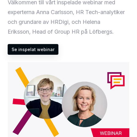
Välkommen till vårt inspelade webinar med
experterna Anna Carlsson, HR Tech-analytiker
och grundare av HRDigi, och Helena
Eriksson, Head of Group HR på Löfbergs.
Se inspelat webinar