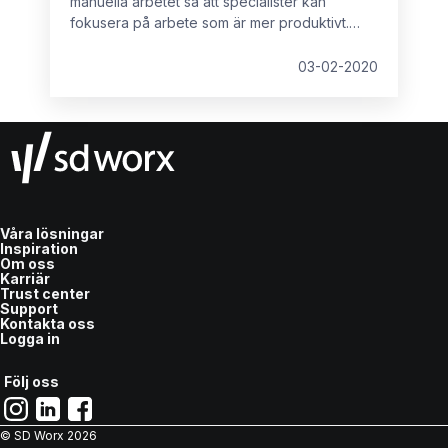
manuella arbetet så att specialister kan
fokusera på arbete som är mer produktivt.
Flera projekt når dock aldrig sina mål. I den
här bloggen ger vi sex enkla tips för att
03-02-2020
genomföra ett lyckat digitaliseringsprojekt.
Våra lösningar
Inspiration
Om oss
Karriär
Trust center
Support
Kontakta oss
Logga in
Följ oss
© SD Worx
2026