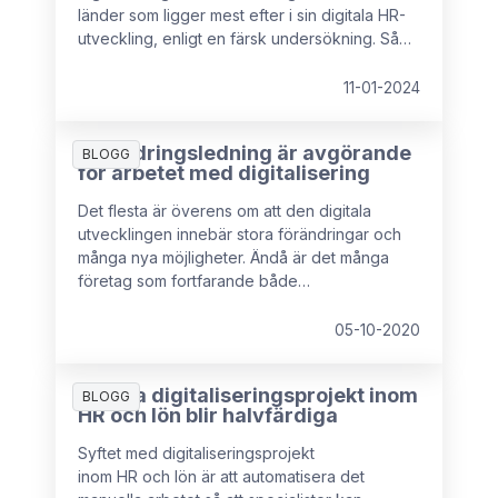
länder som ligger mest efter i sin digitala HR-
utveckling, enligt en färsk undersökning. Så
tar du kommando över processen och få en
mer personlig relation till medarbetarna på
11-01-2024
köpet.
Förändringsledning är avgörande
BLOGG
för arbetet med digitalisering
Det flesta är överens om att den digitala
utvecklingen innebär stora förändringar och
många nya möjligheter. Ändå är det många
företag som fortfarande både
saknar kunskap och som
inte utnyttjar potentialen i den digitala
05-10-2020
tekniken. Så vad beror det på och hur kan du
bidra till att förändringsresan både förankras
Många digitaliseringsprojekt inom
hos och anammas av dina medarbetare?
BLOGG
HR och lön blir halvfärdiga
Syftet med digitaliseringsprojekt
inom HR och lön är att automatisera det