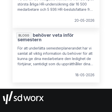
största årliga HR‑undersökning där 16 500
medarbetare och 5 936 HR-beslutsfattare från
16 europeiska länder deltog.
20-05-2026
Allt du behöver veta inför
BLOGG
semestern
För att underlätta semesterplanerandet har vi
samlat all viktig information du behöver för att
kunna ge dina medarbetare den ledighet de
förtjänar, samtidigt som du upprätthåller dina
rättigheter som arbetsgivare.
18-05-2026