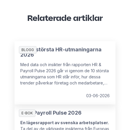
Relaterade artiklar
De 10 största HR-utmaningarna
BLOGG
2026
Med data och insikter från rapporten HR &
Payroll Pulse 2026 går vi igenom de 10 största
utmaningarna som HR står inför, hur dessa
trender påverkar företag och medarbetare,
samt vad som kan förhindra HR-chefer från att
ha det strategiska inflytande som krävs för att
03-06-2026
hantera dessa utmaningar.
HR & Payroll Pulse 2026
E-BOK
En lägesrapport av svenska arbetsplatser.
Ta del av de viktigaste insikterna från Europas