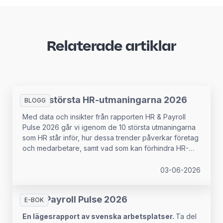
Relaterade artiklar
De 10 största HR-utmaningarna 2026
BLOGG
Med data och insikter från rapporten HR & Payroll
Pulse 2026 går vi igenom de 10 största utmaningarna
som HR står inför, hur dessa trender påverkar företag
och medarbetare, samt vad som kan förhindra HR-
chefer från att ha det strategiska inflytande som krävs
för att hantera dessa utmaningar.
03-06-2026
HR & Payroll Pulse 2026
E-BOK
En lägesrapport av svenska arbetsplatser.
Ta del