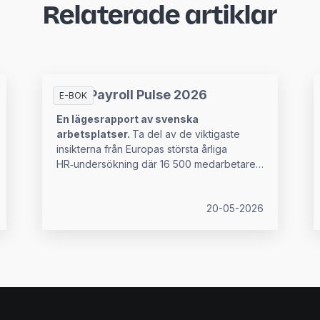
Relaterade artiklar
HR & Payroll Pulse 2026
E-BOK
En lägesrapport av svenska
arbetsplatser.
Ta del av de viktigaste
insikterna från Europas största årliga
HR‑undersökning där 16 500 medarbetare
och 5 936 HR-beslutsfattare från 16
europeiska länder deltog.
20-05-2026