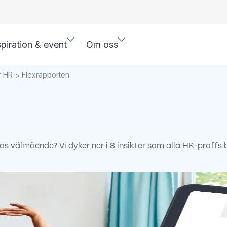
spiration & event
Om oss
r HR
Flexrapporten
>
as välmående? Vi dyker ner i 8 insikter som alla HR-proffs bö