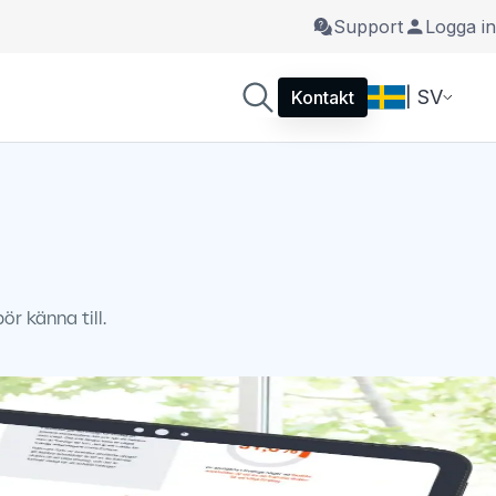
Support
Logga in
| SV
Kontakt
r känna till.