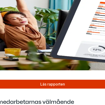
Läs rapporten
och medarbetarnas välmående