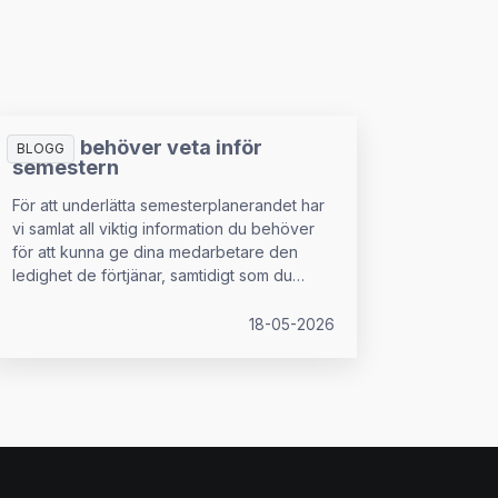
Allt du behöver veta inför
BLOGG
semestern
För att underlätta semesterplanerandet har
vi samlat all viktig information du behöver
för att kunna ge dina medarbetare den
ledighet de förtjänar, samtidigt som du
upprätthåller dina rättigheter som
arbetsgivare.
18-05-2026