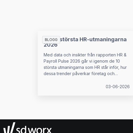
De 10 största HR-utmaningarna
BLOGG
2026
Med data och insikter från rapporten HR &
Payroll Pulse 2026 går vi igenom de 10
största utmaningarna som HR står inför, hur
dessa trender påverkar företag och
medarbetare, samt vad som kan förhindra
HR-chefer från att ha det strategiska
03-06-2026
inflytande som krävs för att hantera dessa
utmaningar.