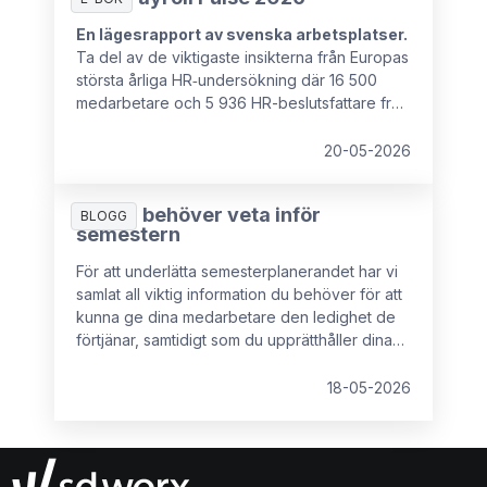
En lägesrapport av svenska arbetsplatser.
Ta del av de viktigaste insikterna från Europas
största årliga HR‑undersökning där 16 500
medarbetare och 5 936 HR-beslutsfattare från
16 europeiska länder deltog.
20-05-2026
Allt du behöver veta inför
BLOGG
semestern
För att underlätta semesterplanerandet har vi
samlat all viktig information du behöver för att
kunna ge dina medarbetare den ledighet de
förtjänar, samtidigt som du upprätthåller dina
rättigheter som arbetsgivare.
18-05-2026