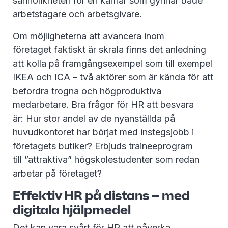
sannolikheten för en karriär som gynnar både
arbetstagare och arbetsgivare.
Om möjligheterna att avancera inom
företaget faktiskt är skrala finns det anledning
att kolla på framgångsexempel som till exempel
IKEA och ICA – två aktörer som är kända för att
befordra trogna och högproduktiva
medarbetare. Bra frågor för HR att besvara
är: Hur stor andel av de nyanställda på
huvudkontoret har börjat med instegsjobb i
företagets butiker? Erbjuds traineeprogram
till ”attraktiva” högskolestudenter som redan
arbetar på företaget?
Effektiv HR på distans – med
digitala hjälpmedel
Det kan vara svårt för HR att påverka