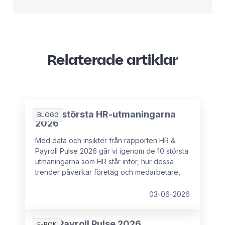
Relaterade artiklar
De 10 största HR-utmaningarna
BLOGG
2026
Med data och insikter från rapporten HR &
Payroll Pulse 2026 går vi igenom de 10 största
utmaningarna som HR står inför, hur dessa
trender påverkar företag och medarbetare,
samt vad som kan förhindra HR-chefer från att
ha det strategiska inflytande som krävs för att
03-06-2026
hantera dessa utmaningar.
HR & Payroll Pulse 2026
E-BOK