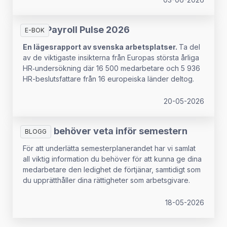
03-06-2026
HR & Payroll Pulse 2026
E-BOK
En lägesrapport av svenska arbetsplatser.
Ta del
av de viktigaste insikterna från Europas största årliga
HR‑undersökning där 16 500 medarbetare och 5 936
HR-beslutsfattare från 16 europeiska länder deltog.
20-05-2026
Allt du behöver veta inför semestern
BLOGG
För att underlätta semesterplanerandet har vi samlat
all viktig information du behöver för att kunna ge dina
medarbetare den ledighet de förtjänar, samtidigt som
du upprätthåller dina rättigheter som arbetsgivare.
18-05-2026