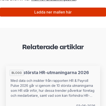
Ladda ner mallen här
Relaterade artiklar
De 10 största HR-utmaningarna 2026
BLOGG
Med data och insikter från rapporten HR & Payroll
Pulse 2026 går vi igenom de 10 största utmaningarna
som HR står inför, hur dessa trender påverkar företag
och medarbetare, samt vad som kan förhindra HR-
chefer från att ha det strategiska inflytande som krävs
för att hantera dessa utmaningar.