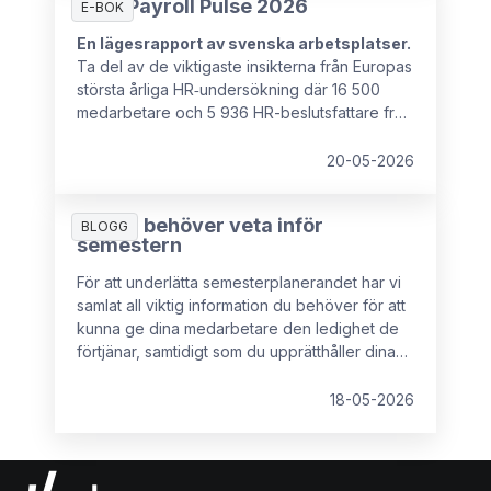
HR & Payroll Pulse 2026
E-BOK
En lägesrapport av svenska arbetsplatser.
Ta del av de viktigaste insikterna från Europas
största årliga HR‑undersökning där 16 500
medarbetare och 5 936 HR-beslutsfattare från
16 europeiska länder deltog.
20-05-2026
Allt du behöver veta inför
BLOGG
semestern
För att underlätta semesterplanerandet har vi
samlat all viktig information du behöver för att
kunna ge dina medarbetare den ledighet de
förtjänar, samtidigt som du upprätthåller dina
rättigheter som arbetsgivare.
18-05-2026