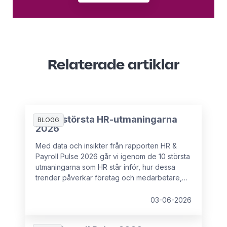
Relaterade artiklar
De 10 största HR-utmaningarna
BLOGG
2026
Med data och insikter från rapporten HR &
Payroll Pulse 2026 går vi igenom de 10 största
utmaningarna som HR står inför, hur dessa
trender påverkar företag och medarbetare,
samt vad som kan förhindra HR-chefer från att
ha det strategiska inflytande som krävs för att
03-06-2026
hantera dessa utmaningar.