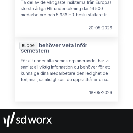
Ta del av de viktigaste insikterna från Europas
största årliga HR‑undersökning där 16 500
medarbetare och 5 936 HR-beslutsfattare från
16 europeiska länder deltog.
20-05-2026
Allt du behöver veta inför
BLOGG
semestern
För att underlätta semesterplanerandet har vi
samlat all viktig information du behöver för att
kunna ge dina medarbetare den ledighet de
förtjänar, samtidigt som du upprätthåller dina
rättigheter som arbetsgivare.
18-05-2026