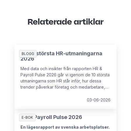
Relaterade artiklar
De 10 största HR-utmaningarna
BLOGG
2026
Med data och insikter från rapporten HR &
Payroll Pulse 2026 går vi igenom de 10 största
utmaningarna som HR står inför, hur dessa
trender påverkar företag och medarbetare,
samt vad som kan förhindra HR-chefer från att
ha det strategiska inflytande som krävs för att
03-06-2026
hantera dessa utmaningar.
HR & Payroll Pulse 2026
E-BOK
En lägesrapport av svenska arbetsplatser.