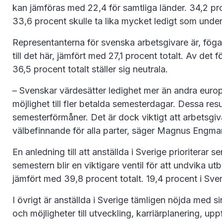
kan jämföras med 22,4 för samtliga länder. 34,2 proc
33,6 procent skulle ta lika mycket ledigt som und
Representanterna för svenska arbetsgivare är, föga 
till det här, jämfört med 27,1 procent totalt. Av det 
36,5 procent totalt ställer sig neutrala.
– Svenskar värdesätter ledighet mer än andra europé
möjlighet till fler betalda semesterdagar. Dessa re
semesterförmåner. Det är dock viktigt att arbetsgiva
välbefinnande för alla parter, säger Magnus Engm
En anledning till att anställda i Sverige prioritera
semestern blir en viktigare ventil för att undvika u
jämfört med 39,8 procent totalt. 19,4 procent i Sveri
I övrigt är anställda i Sverige tämligen nöjda med s
och möjligheter till utveckling, karriärplanering, u