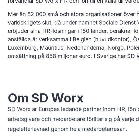
förvandlar SD Worx HR och lön till en källa till vär
Mer än 82 000 små och stora organisationer över he
världskrigets slut, då under namnet Sociale Diens
erbjuder sina HR-lösningar i 150 länder, beräknar l
anställda är verksamma i Belgien (huvudkontor), Öste
Luxemburg, Mauritius, Nederländerna, Norge, Pole
omsättning på 858 miljoner euro. I Sverige har S
Om SD Worx
SD Worx är Europas ledande partner inom HR, lön och
arbetsgivare och medarbetare förlitar sig på varje d
regelefterlevnad genom hela medarbetarresan.