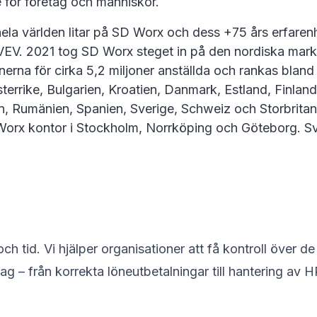
de för företag och människor.
la världen litar på SD Worx och dess +75 års erfarenh
t VEV. 2021 tog SD Worx steget in på den nordiska ma
önerna för cirka 5,2 miljoner anställda och rankas blan
rrike, Bulgarien, Kroatien, Danmark, Estland, Finland, 
n, Rumänien, Spanien, Sverige, Schweiz och Storbrit
D Worx kontor i Stockholm, Norrköping och Göteborg. 
 tid. Vi hjälper organisationer att få kontroll över d
ag – från korrekta löneutbetalningar till hantering av H