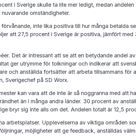
ent i Sverige skulle ta lite mer ledigt, medan andelen 
er nuvarande omständigheter.
förvånande, inte lika positiva till hur många betalda 
följer att 27,5 procent i Sverige är positiva, jämfört me
er. Det är intressant att se att en betydande andel av
sultat ger utrymme för tolkningar och indikerar att sven
re och anställda fortsätter att arbeta tillsammans för a
an, Sverigechef på SD Worx.
r semester kan vara att de inte är så noggranna med att 
tbrändhet än i många andra länder. 30 procent av anställ
ge bryr sig inte alls om det. Andelen totalt är 12,5 pro
ina arbetsplatser. Upplevelserna av viktiga områden som
ppföljningar, möjligheter att ge feedback, anställdas väl