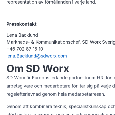
representation av förhållanden i varje land.
Presskontakt
Lena Backlund
Marknads- & Kommunikationschef, SD Worx Sveri
+46 702 87 15 10
lena.Backlund@sdworx.com
Om SD Worx
SD Worx är Europas ledande partner inom HR, lön och
arbetsgivare och medarbetare förlitar sig på varje d
regelefterlevnad genom hela medarbetarresan.
Genom att kombinera teknik, specialistkunskap och 
stöd av lokala experter och en stark europeisk närva