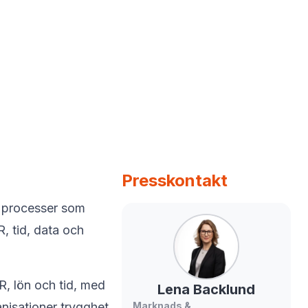
Presskontakt
e processer som
R, tid, data och
R, lön och tid, med
Lena
Backlund
anisationer trygghet
Marknads &