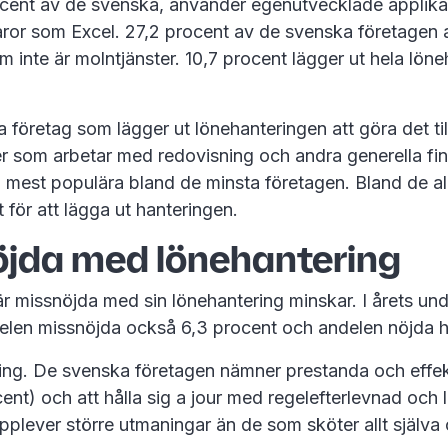
cent av de svenska, använder egenutvecklade applikati
aror som Excel. 27,2 procent av de svenska företagen 
m inte är molntjänster. 10,7 procent lägger ut hela lön
ka företag som lägger ut lönehanteringen att göra det ti
er som arbetar med redovisning och andra generella fina
a mest populära bland de minsta företagen. Bland de all
 för att lägga ut hanteringen.
nöjda med lönehantering
är missnöjda med sin lönehantering minskar. I årets un
ndelen missnöjda också 6,3 procent och andelen nöjda h
ing. De svenska företagen nämner prestanda och effekt
cent) och att hålla sig a jour med regelefterlevnad och
pplever större utmaningar än de som sköter allt själva