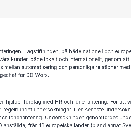
anteringen. Lagstiftningen, på både nationell och europ
r våra kunder, både lokalt och internationellt, genom at
ans mellan automatisering och personliga relationer me
igechef för SD Worx.
, hjälper företag med HR och lönehantering. För att vi
i regelbundet undersökningar. Den senaste undersöknin
h lönehantering. Undersökningen genomfördes under 
nställda, från 18 europeiska länder (bland annat Sverig