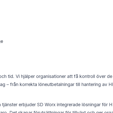
ge
 tid. Vi hjälper organisationer att få kontroll över d
ag – från korrekta löneutbetalningar till hantering av H
tjänster erbjuder SD Worx integrerade lösningar för H
ro. Det skapar förutsättningar för tillväxt och ger org