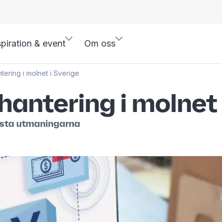
spiration & event
Om oss
ntering i molnet i Sverige
hantering i molnet 
örsta utmaningarna