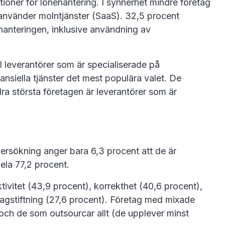
oner för lönehantering. I synnerhet mindre företag
använder molntjänster (SaaS). 32,5 procent
ehanteringen, inklusive användning av
ll leverantörer som är specialiserade på
nsiella tjänster det mest populära valet. De
ra största företagen är leverantörer som är
dersökning anger bara 6,3 procent att de är
ela 77,2 procent.
ivitet (43,9 procent), korrekthet (40,6 procent),
 lagstiftning (27,6 procent). Företag med mixade
 och de som outsourcar allt (de upplever minst