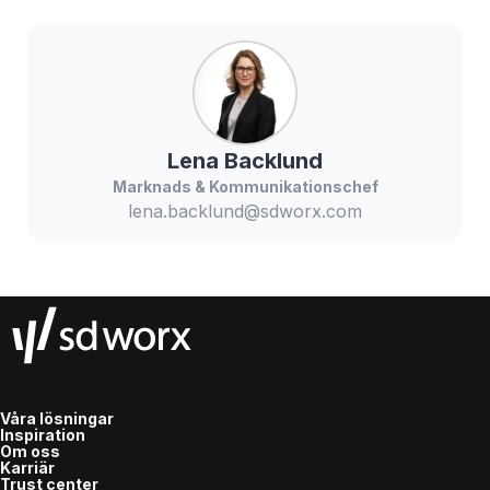
Lena
Backlund
Marknads & Kommunikationschef
lena.backlund@sdworx.com
Våra lösningar
Inspiration
Om oss
Karriär
Trust center