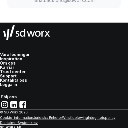
lena.backlund@sdworx.com
Våra lösningar
Inspiration
Om oss
Karriär
Trust center
Support
Kontakta oss
Logga in
Följ oss
© SD Worx
2026
Cookie-information
Juridiska Enheter
Whistleblowing
Integritetspolicy
Disclaimer
Systemkrav
SD WORX AB