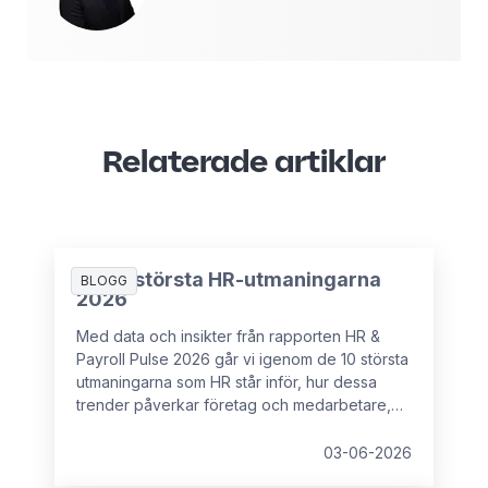
Relaterade artiklar
De 10 största HR-utmaningarna
BLOGG
2026
Med data och insikter från rapporten HR &
Payroll Pulse 2026 går vi igenom de 10 största
utmaningarna som HR står inför, hur dessa
trender påverkar företag och medarbetare,
samt vad som kan förhindra HR-chefer från att
ha det strategiska inflytande som krävs för att
03-06-2026
hantera dessa utmaningar.