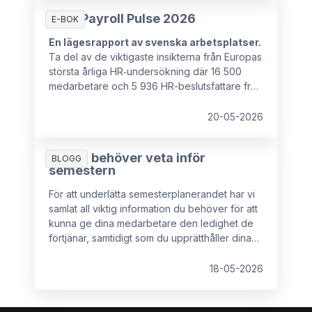
HR & Payroll Pulse 2026
E-BOK
En lägesrapport av svenska arbetsplatser.
Ta del av de viktigaste insikterna från Europas
största årliga HR‑undersökning där 16 500
medarbetare och 5 936 HR-beslutsfattare från
16 europeiska länder deltog.
20-05-2026
Allt du behöver veta inför
BLOGG
semestern
För att underlätta semesterplanerandet har vi
samlat all viktig information du behöver för att
kunna ge dina medarbetare den ledighet de
förtjänar, samtidigt som du upprätthåller dina
rättigheter som arbetsgivare.
18-05-2026