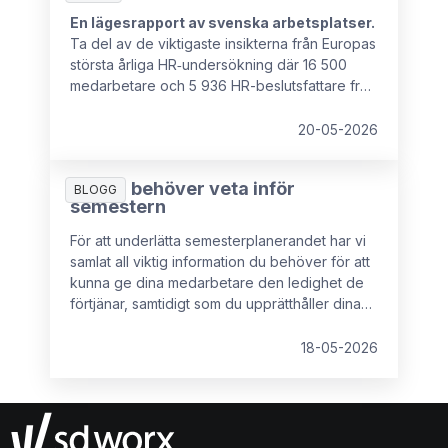
En lägesrapport av svenska arbetsplatser.
Ta del av de viktigaste insikterna från Europas
största årliga HR‑undersökning där 16 500
medarbetare och 5 936 HR-beslutsfattare från
16 europeiska länder deltog.
20-05-2026
Allt du behöver veta inför
BLOGG
semestern
För att underlätta semesterplanerandet har vi
samlat all viktig information du behöver för att
kunna ge dina medarbetare den ledighet de
förtjänar, samtidigt som du upprätthåller dina
rättigheter som arbetsgivare.
18-05-2026