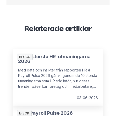
Relaterade artiklar
De 10 största HR-utmaningarna
BLOGG
2026
Med data och insikter från rapporten HR &
Payroll Pulse 2026 går vi igenom de 10 största
utmaningarna som HR står inför, hur dessa
trender påverkar företag och medarbetare,
samt vad som kan förhindra HR-chefer från att
ha det strategiska inflytande som krävs för att
03-06-2026
hantera dessa utmaningar.
HR & Payroll Pulse 2026
E-BOK