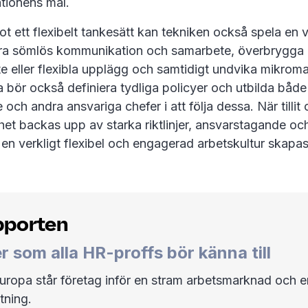
tionens mål.
ot ett flexibelt tankesätt kan tekniken också spela en vik
öra sömlös kommunikation och samarbete, överbrygga 
te eller flexibla upplägg och samtidigt undvika mikro
bör också definiera tydliga policyer och utbilda både
och andra ansvariga chefer i att följa dessa. När tillit
het backas upp av starka riktlinjer, ansvarstagande och
en verkligt flexibel och engagerad arbetskultur skapas
pporten
er som alla HR-proffs bör känna till
uropa står företag inför en stram arbetsmarknad och 
tning.