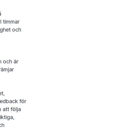
å
al timmar
ighet och
en och är
rämjar
et,
edback för
 att följa
iktiga,
ch