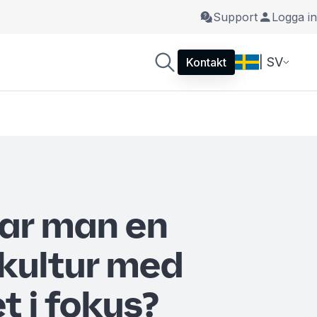
Support
Logga in
| SV
Kontakt
ar man en
kultur med
et i fokus?