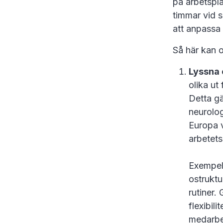
på arbetspla
timmar vid s
att anpassa 
Så här kan o
Lyssna 
olika ut 
Detta gä
neurolog
Europa v
arbetets
Exempelv
ostruktu
rutiner.
flexibil
medarbet