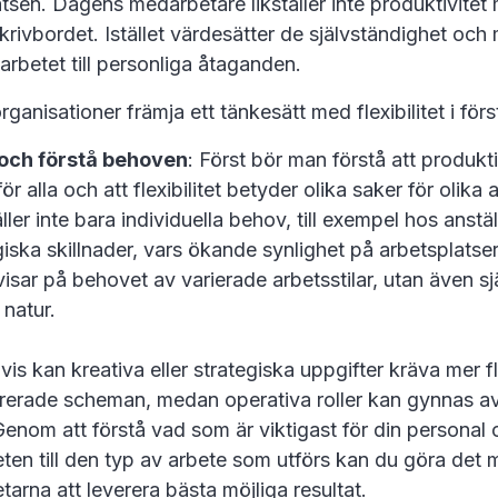
tsen. Dagens medarbetare likställer inte produktivitet
krivbordet. Istället värdesätter de självständighet och
arbetet till personliga åtaganden.
rganisationer främja ett tänkesätt med flexibilitet i för
och förstå behoven
: Först bör man förstå att produkti
för alla och att flexibilitet betyder olika saker för olika 
ller inte bara individuella behov, till exempel hos anst
iska skillnader, vars ökande synlighet på arbetsplatser
isar på behovet av varierade arbetsstilar, utan även sj
 natur.
is kan kreativa eller strategiska uppgifter kräva mer fl
rerade scheman, medan operativa roller kan gynnas av
 Genom att förstå vad som är viktigast för din persona
iteten till den typ av arbete som utförs kan du göra det m
arna att leverera bästa möjliga resultat.