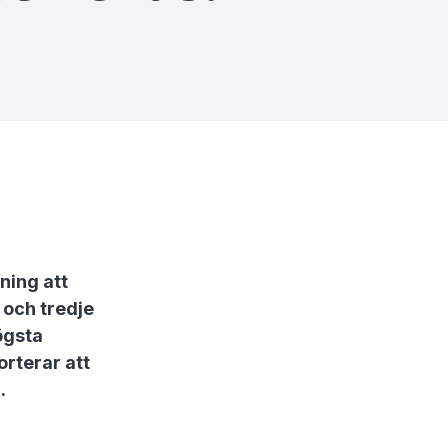
ning att
 och tredje
ögsta
orterar att
.