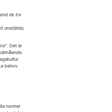
land de tre
0 anställda,
ra". Det är
s välmående.
tagskultur
ika behov.
ella normer