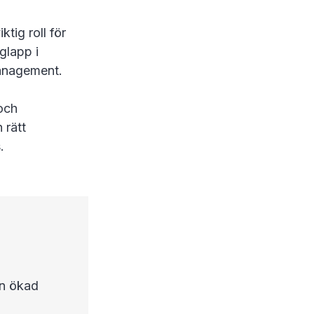
tig roll för
glapp i
management.
 och
 rätt
.
en ökad