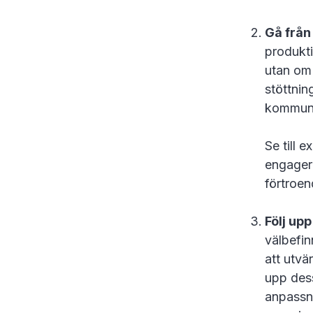
Gå från 
produkti
utan om
stöttnin
kommuni
Se till 
engagera
förtroe
Följ upp
välbefi
att utvä
upp dess
anpassn