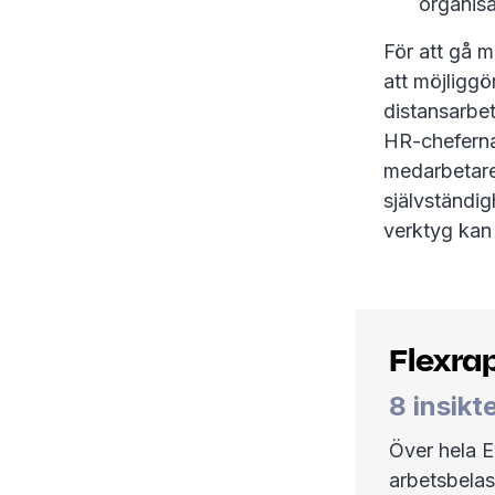
organisa
För att gå m
att möjligg
distansarbe
HR-cheferna 
medarbetare 
självständig
verktyg kan 
Flexra
8 insikt
Över hela E
arbetsbelas