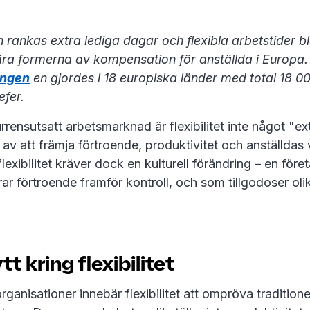
ön rankas extra lediga dagar och flexibla arbetstider b
ra formerna av kompensation för anställda i Europa.
ingen
en gjordes i 18 europiska länder med total 18 00
efer.
rensutsatt arbetsmarknad är flexibilitet inte något "ext
l av att främja förtroende, produktivitet och anställda
flexibilitet kräver dock en kulturell förändring – en före
rar förtroende framför kontroll, och som tillgodoser ol
t kring flexibilitet
ganisationer innebär flexibilitet att ompröva tradition