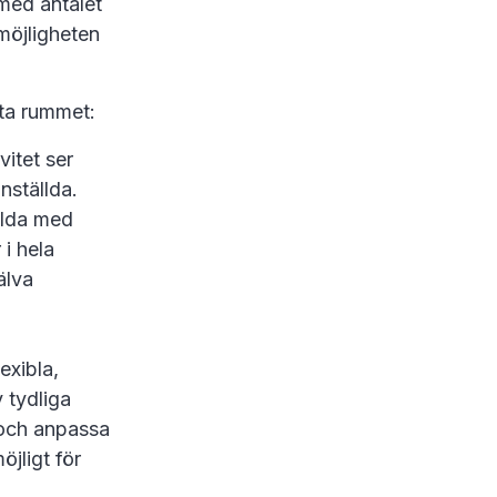
 med antalet
 möjligheten
sta rummet:
vitet ser
anställda.
ällda med
 i hela
älva
exibla,
 tydliga
l och anpassa
öjligt för