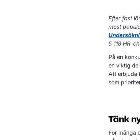
Efter fast l
mest populä
Undersökn
5 118 HR-ch
På en konkur
en viktig de
Att erbjuda 
som priorite
Tänk nyt
För många or