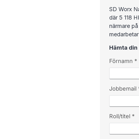
SD Worx Nav
där 5 118 H
närmare på h
medarbetar
Hämta din 