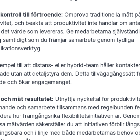
kontroll till förtroende:
Ompröva traditionella mått p
vitet, och beakta att produktivitet inte handlar om ant
 det värde som levereras. Ge medarbetarna självständ
g samtidigt som du främjar samarbete genom tydliga
kationsverktyg.
exempel till att distans- eller hybrid-team håller kontakt
de utan att detaljstyra dem. Detta tillvägagångssätt f
nde och ökar engagemanget.
 och mät resultatet:
Utnyttja nyckeltal för produktivit
nnande och samarbete tillsammans med regelbunden fe
rdera hur framgångsrika flexibilitetsinitiativen är. Genom
a mätvärden säkerställer du att initiativen förblir långs
ingsbara och i linje med både medarbetarnas behov o