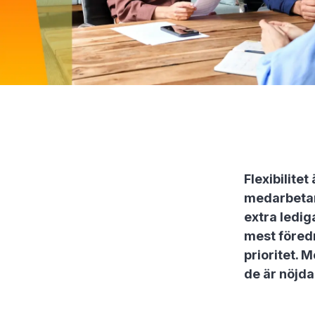
Flexibilite
medarbetarn
extra ledig
mest föred
prioritet. 
de är nöjda