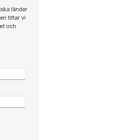
iska länder
 tittar vi
tet och