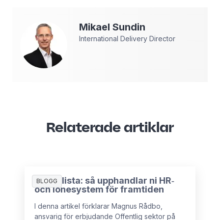
Mikael
Sundin
International Delivery Director
Relaterade artiklar
Checklista: så upphandlar ni HR‑
BLOGG
och lönesystem för framtiden
I denna artikel förklarar Magnus Rådbo,
ansvarig för erbjudande Offentlig sektor på