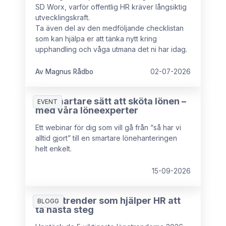
SD Worx, varför offentlig HR kräver långsiktig
utvecklingskraft.
Ta även del av den medföljande checklistan
som kan hjälpa er att tänka nytt kring
upphandling och våga utmana det ni har idag.
Av Magnus Rådbo
02-07-2026
Ett smartare sätt att sköta lönen –
EVENT
med våra löneexperter
Ett webinar för dig som vill gå från “så har vi
alltid gjort” till en smartare lönehanteringen
helt enkelt.
15-09-2026
5 lönetrender som hjälper HR att
BLOGG
ta nästa steg