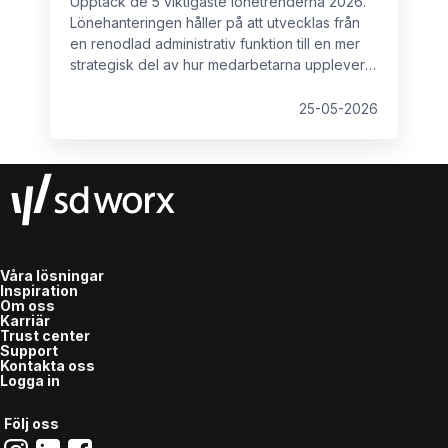
Upptäck de 5 viktigaste lönetrenderna 2026.
Lönehanteringen håller på att utvecklas från
en renodlad administrativ funktion till en mer
strategisk del av hur medarbetarna upplever
sin arbetsplats. Det innebär att
lönehanteringen spelar en allt större roll i
25-05-2026
organisationens övergripande struktur.
Våra lösningar
Inspiration
Om oss
Karriär
Trust center
Support
Kontakta oss
Logga in
Följ oss