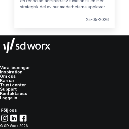
en renodlad administrativ funktion till en mer
strategisk del av hur medarbetarna upplever
sin arbetsplats. Det innebär att
lönehanteringen spelar en allt större roll i
25-05-2026
organisationens övergripande struktur.
Våra lösningar
Inspiration
Om oss
Karriär
Trust center
Support
Kontakta oss
Logga in
Följ oss
© SD Worx
2026