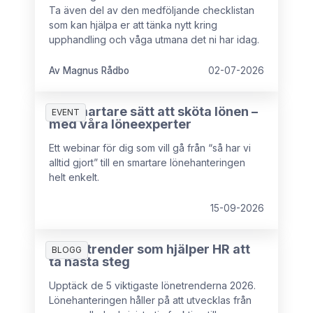
Ta även del av den medföljande checklistan
som kan hjälpa er att tänka nytt kring
upphandling och våga utmana det ni har idag.
Av Magnus Rådbo
02-07-2026
Ett smartare sätt att sköta lönen –
EVENT
med våra löneexperter
Ett webinar för dig som vill gå från “så har vi
alltid gjort” till en smartare lönehanteringen
helt enkelt.
15-09-2026
5 lönetrender som hjälper HR att
BLOGG
ta nästa steg
Upptäck de 5 viktigaste lönetrenderna 2026.
Lönehanteringen håller på att utvecklas från