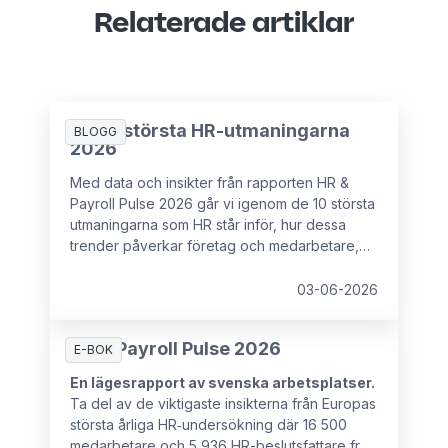
Relaterade artiklar
De 10 största HR-utmaningarna
BLOGG
2026
Med data och insikter från rapporten HR &
Payroll Pulse 2026 går vi igenom de 10 största
utmaningarna som HR står inför, hur dessa
trender påverkar företag och medarbetare,
samt vad som kan förhindra HR-chefer från att
ha det strategiska inflytande som krävs för att
03-06-2026
hantera dessa utmaningar.
HR & Payroll Pulse 2026
E-BOK
En lägesrapport av svenska arbetsplatser.
Ta del av de viktigaste insikterna från Europas
största årliga HR‑undersökning där 16 500
medarbetare och 5 936 HR-beslutsfattare från