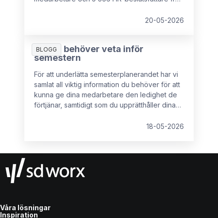
16 europeiska länder deltog.
20-05-2026
Allt du behöver veta inför
BLOGG
semestern
För att underlätta semesterplanerandet har vi
samlat all viktig information du behöver för att
kunna ge dina medarbetare den ledighet de
förtjänar, samtidigt som du upprätthåller dina
rättigheter som arbetsgivare.
18-05-2026
Våra lösningar
Inspiration