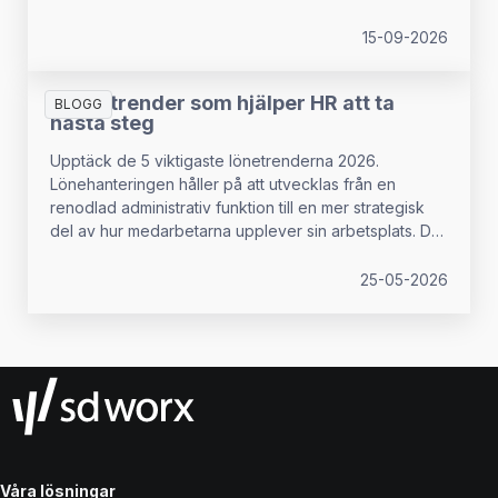
15-09-2026
5 lönetrender som hjälper HR att ta
BLOGG
nästa steg
Upptäck de 5 viktigaste lönetrenderna 2026.
Lönehanteringen håller på att utvecklas från en
renodlad administrativ funktion till en mer strategisk
del av hur medarbetarna upplever sin arbetsplats. Det
innebär att lönehanteringen spelar en allt större roll i
organisationens övergripande struktur.
25-05-2026
Våra lösningar