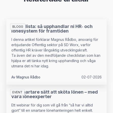
Checklista: så upphandlar ni HR‑ och
BLOGG
lönesystem för framtiden
I denna artikel förklarar Magnus Rådbo, ansvarig för
erbjudande Offentlig sektor på SD Worx, varför
offentlig HR kräver långsiktig utvecklingskraft.
Ta även del av den medföljande checklistan som kan
hjälpa er att tänka nytt kring upphandling och våga
utmana det ni har idag.
Av Magnus Rådbo
02-07-2026
Ett smartare sätt att sköta lönen – med
EVENT
våra löneexperter
Ett webinar för dig som vill gå från “så har vi alltid
gjort” till en smartare lönehanteringen helt enkelt.