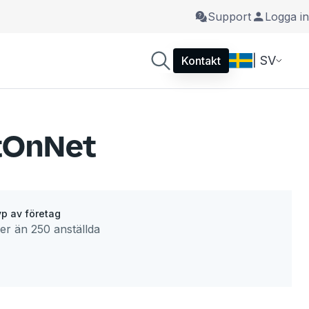
Support
Logga in
| SV
Kontakt
etOnNet
p av företag
er än 250 anställda