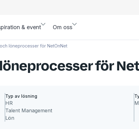
spiration & event
Om oss
 och löneprocesser för NetOnNet
 löneprocesser för N
Typ av lösning
Ty
HR
M
Talent Management
Lön