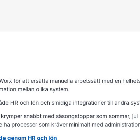
x för att ersätta manuella arbetssätt med en helhet
rmation mellan olika system.
de HR och lön och smidiga integrationer till andra sy
h krymper snabbt med säsongstoppar som sommar, jul oc
le ha processer som kräver minimalt med administratio
rde genom HR och lön