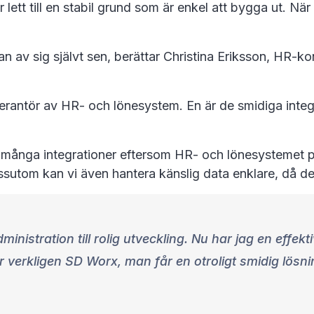
lett till en stabil grund som är enkel att bygga ut. N
an av sig självt sen, berättar Christina Eriksson, HR-
rantör av HR- och lönesystem. En är de smidiga integr
många integrationer eftersom HR- och lönesystemet prat
essutom kan vi även hantera känslig data enklare, då 
administration till rolig utveckling. Nu har jag en eff
verkligen SD Worx, man får en otroligt smidig lösni