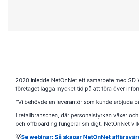
2020 inledde NetOnNet ett samarbete med SD Wor
företaget lägga mycket tid på att föra över info
”Vi behövde en leverantör som kunde erbjuda bå
I retailbranschen, där personalstyrkan växer oc
och offboarding fungerar smidigt. NetOnNet vil
💡
Se webinar: Så skapar NetOnNet affärsvä